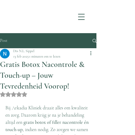
Post
Drs N.L. Sippel
13 feb 2025
1 minuten om te lezen
Gratis Botox Nacontrole &
Touch-up – Jouw
Tevredenheid Voorop!
Beoordeeld met NaN uit 5 sterren.
Bij Arkadia Kliniek draait alles om kwaliteit 
en zorg. Daarom krijg je na je behandeling 
altijd een 
gratis botox of filler nacontrole én 
touch-up,
 indien nodig. Zo zorgen we samen 