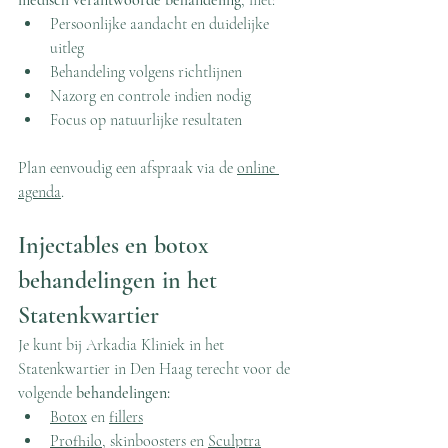
medisch verantwoorde behandeling
, met:
Persoonlijke aandacht en duidelijke 
uitleg
Behandeling volgens richtlijnen
Nazorg en controle indien nodig
Focus op natuurlijke resultaten
Plan eenvoudig een afspraak via de 
online 
agenda
.
Injectables en botox 
behandelingen in het 
Statenkwartier
Je kunt bij Arkadia Kliniek in het 
Statenkwartier in Den Haag terecht voor de 
volgende 
behandelingen:
Botox
 en 
fillers
Profhilo
, skinboosters en 
Sculptra