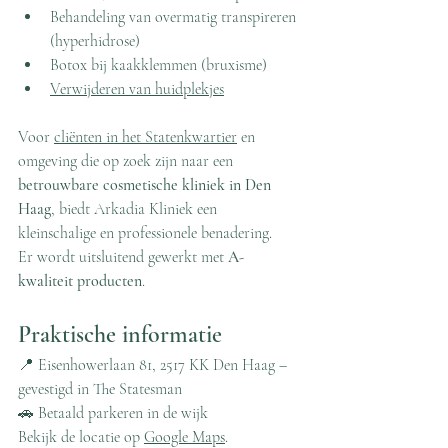
Behandeling van overmatig transpireren 
(hyperhidrose)
Botox bij kaakklemmen (bruxisme)
Verwijderen van huidplekjes
Voor 
cliënten in het Statenkwartier
 en 
omgeving die op zoek zijn naar een 
betrouwbare cosmetische kliniek in Den 
Haag
, biedt Arkadia Kliniek een 
kleinschalige en professionele benadering.
Er wordt uitsluitend gewerkt met 
A-
kwaliteit producten
.
Praktische informatie
📍 Eisenhowerlaan 81, 2517 KK Den Haag – 
gevestigd in The Statesman
🚗 Betaald parkeren in de wijk
Bekijk de locatie op 
Google Maps
.