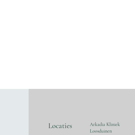
Locaties
Arkadia Kliniek
Loosduinen