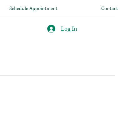
Schedule Appointment
Contact
Log In