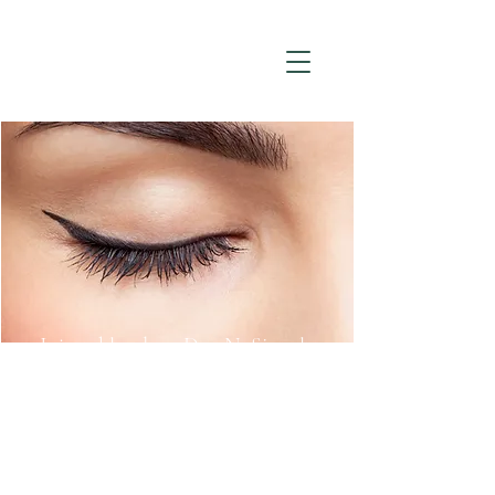
Injectables door Drs. N. Sippel
Arkadia Kliniek in Den Haag voor
botulinetoxine, fillers en het
verwijderen van moedervlekken en
huidplekjes.