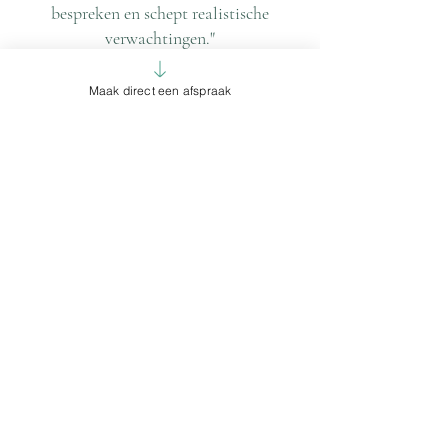
bespreken en schept realistische
verwachtingen."
Maak direct een afspraak
Abigael
⭐️⭐️⭐️⭐️⭐️
“I had a good experience with dr Sippel.
He extensively and carefully explained
the possibilities for me to make a well-
considered decision. He comes across as
a studiously docter who has a clear idea
of ​​what he would and would not